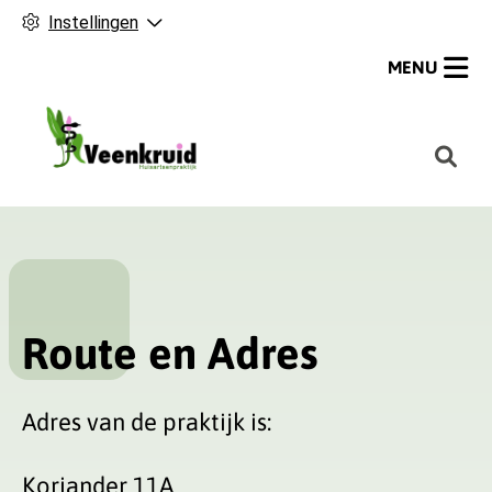
Instellingen
MENU
H
o
o
f
d
m
e
Route en Adres
n
u
Adres van de praktijk is:
Koriander 11A