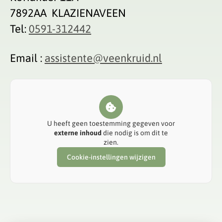
7892AA KLAZIENAVEEN
Tel:
0591-312442
Email :
assistente@veenkruid.nl
U heeft geen toestemming gegeven voor
externe inhoud
die nodig is om dit te
zien.
Cookie-instellingen wijzigen