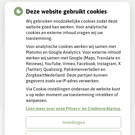
Deze website gebruikt cookies
Wij gebruiken noodzakelijke cookies zodat deze
website goed kan werken. Voor analytische
cookies en externe inhoud vragen wij uw
toestemming.
Voor analytische cookies werken wij samen met
Matomo en Google Analytics. Voor externe inhoud
werken wij samen met Google (Maps, Translate en
Reviews), YouTube, Vimeo, Facebook, Instagram, X
(Twitter), Qualizorg, Patiëntenvertellen en
U heeft geen toestemming gegeven voor
ZorgkaartNederland. Deze partijen kunnen
externe inhoud
die nodig is om dit te
gegevens zoals uw IP-adres verwerken.
zien.
Via Cookie-instellingen onderaan de website kunt
Cookie-instellingen wijzigen
u op ieder moment uw toestemming intrekken of
aanpassen.
Lees meer over onze Privacy- en Cookieverklaring.
Instellingen
Uw Zorg Online
|
Beheer