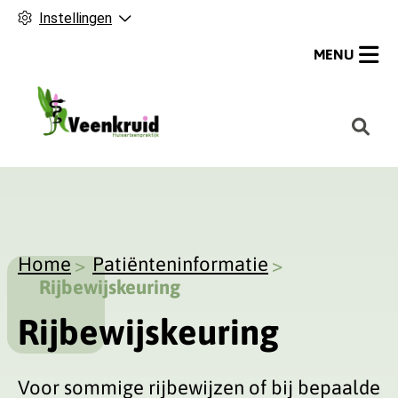
Instellingen
MENU
H
o
o
f
d
m
Home
Patiënteninformatie
e
Rijbewijskeuring
n
u
Rijbewijskeuring
Voor sommige rijbewijzen of bij bepaalde