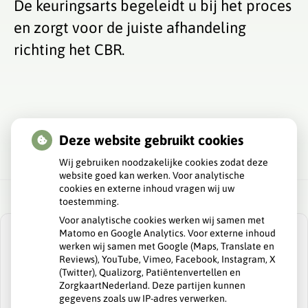
De keuringsarts begeleidt u bij het proces
en zorgt voor de juiste afhandeling
richting het CBR.
Deze website gebruikt cookies
Wij gebruiken noodzakelijke cookies zodat deze
website goed kan werken. Voor analytische
cookies en externe inhoud vragen wij uw
toestemming.
Voor analytische cookies werken wij samen met
Matomo en Google Analytics. Voor externe inhoud
werken wij samen met Google (Maps, Translate en
Reviews), YouTube, Vimeo, Facebook, Instagram, X
(Twitter), Qualizorg, Patiëntenvertellen en
U heeft geen toestemming gegeven voor
ZorgkaartNederland. Deze partijen kunnen
externe inhoud
die nodig is om dit te
gegevens zoals uw IP-adres verwerken.
zien.