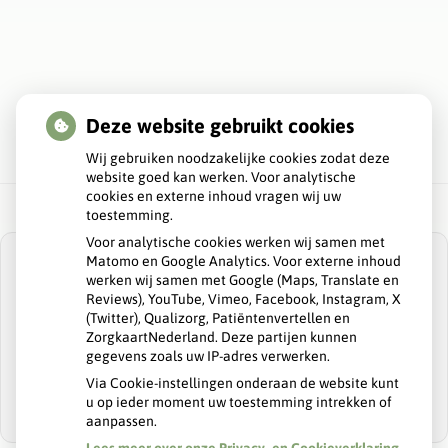
Deze website gebruikt cookies
Wij gebruiken noodzakelijke cookies zodat deze
website goed kan werken. Voor analytische
cookies en externe inhoud vragen wij uw
toestemming.
Voor analytische cookies werken wij samen met
Matomo en Google Analytics. Voor externe inhoud
werken wij samen met Google (Maps, Translate en
Reviews), YouTube, Vimeo, Facebook, Instagram, X
(Twitter), Qualizorg, Patiëntenvertellen en
U heeft geen toestemming gegeven voor
ZorgkaartNederland. Deze partijen kunnen
externe inhoud
die nodig is om dit te
gegevens zoals uw IP-adres verwerken.
zien.
Via Cookie-instellingen onderaan de website kunt
Cookie-instellingen wijzigen
u op ieder moment uw toestemming intrekken of
aanpassen.