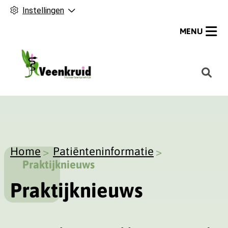
Instellingen
MENU
H
o
o
f
d
m
Home
Patiënteninformatie
e
Praktijknieuws
n
u
Praktijknieuws