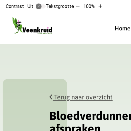
Tekst
Tekst
Contrast
Tekstgrootte
100%
Uit
verkleinen
vergroten
met
met
Hoofdmen
10%
10%
Home
Terug naar overzicht
Bloedverdunner 
afspraken