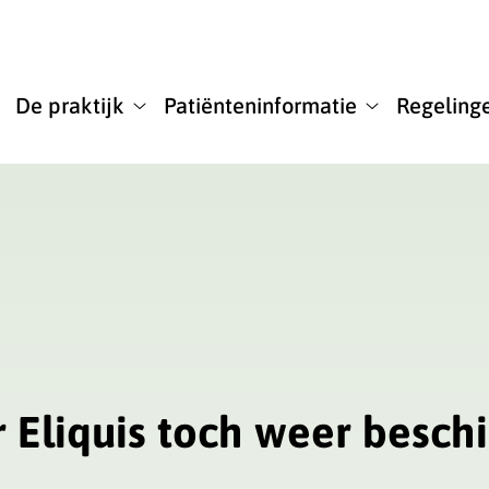
u
De praktijk
Patiënteninformatie
Regeling
De
Patiënteninfor
praktijk
submenu
submenu
Eliquis toch weer beschik