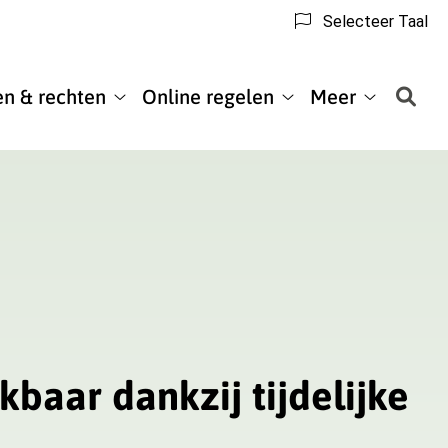
Selecteer Taal
en & rechten
Online regelen
Meer
matie
Regelingen
Online
Meer
&
regelen
submenu
rechten
submenu
submenu
baar dankzij tijdelijke