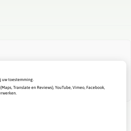
ij uw toestemming.
(Maps, Translate en Reviews), YouTube, Vimeo, Facebook,
erwerken.
Privacy verklaring
|
Cookie-instellingen
|
Voorwaarden