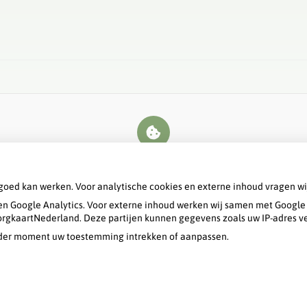
U heeft geen toestemming gegeven voor
externe inhoud
die nodig is om dit te
zien.
goed kan werken. Voor analytische cookies en externe inhoud vragen w
Cookie-instellingen wijzigen
n Google Analytics. Voor externe inhoud werken wij samen met Google 
 ZorgkaartNederland. Deze partijen kunnen gegevens zoals uw IP-adres v
ieder moment uw toestemming intrekken of aanpassen.
Bezoek
onze