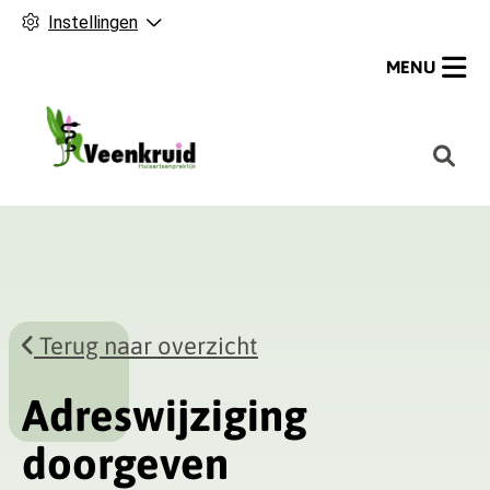
Instellingen
MENU
H
o
o
f
d
m
e
Terug naar overzicht
n
u
Adreswijziging
doorgeven