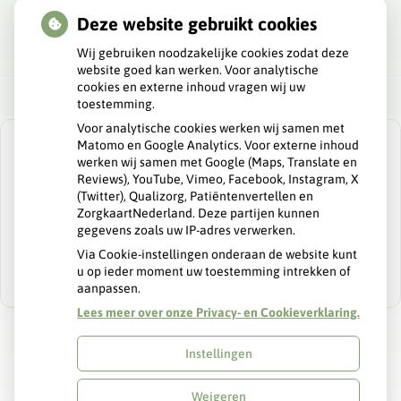
Deze website gebruikt cookies
Wij gebruiken noodzakelijke cookies zodat deze
website goed kan werken. Voor analytische
cookies en externe inhoud vragen wij uw
toestemming.
Voor analytische cookies werken wij samen met
Matomo en Google Analytics. Voor externe inhoud
werken wij samen met Google (Maps, Translate en
Reviews), YouTube, Vimeo, Facebook, Instagram, X
(Twitter), Qualizorg, Patiëntenvertellen en
U heeft geen toestemming gegeven voor
ZorgkaartNederland. Deze partijen kunnen
externe inhoud
die nodig is om dit te
gegevens zoals uw IP-adres verwerken.
zien.
Via Cookie-instellingen onderaan de website kunt
Cookie-instellingen wijzigen
u op ieder moment uw toestemming intrekken of
aanpassen.
Lees meer over onze Privacy- en Cookieverklaring.
Instellingen
Uw Zorg Online
|
Beheer
Weigeren