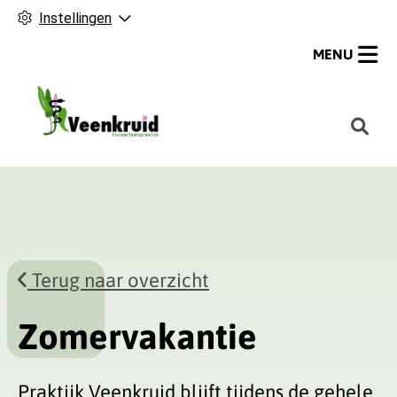
Instellingen
MENU
H
o
o
f
d
m
e
Terug naar overzicht
n
u
Zomervakantie
Praktijk Veenkruid blijft tijdens de gehele