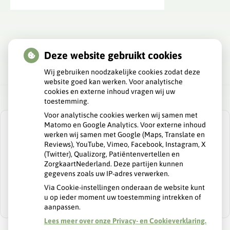
Deze website gebruikt cookies
Wij gebruiken noodzakelijke cookies zodat deze
website goed kan werken. Voor analytische
cookies en externe inhoud vragen wij uw
toestemming.
Voor analytische cookies werken wij samen met
Matomo en Google Analytics. Voor externe inhoud
werken wij samen met Google (Maps, Translate en
Reviews), YouTube, Vimeo, Facebook, Instagram, X
(Twitter), Qualizorg, Patiëntenvertellen en
U heeft geen toestemming gegeven voor
ZorgkaartNederland. Deze partijen kunnen
externe inhoud
die nodig is om dit te
gegevens zoals uw IP-adres verwerken.
zien.
Via Cookie-instellingen onderaan de website kunt
Cookie-instellingen wijzigen
u op ieder moment uw toestemming intrekken of
aanpassen.
Lees meer over onze Privacy- en Cookieverklaring.