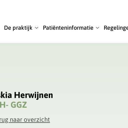
u
De praktijk
Patiënteninformatie
Regeling
De
Patiënteninfor
praktijk
submenu
submenu
skia Herwijnen
H- GGZ
rug naar overzicht